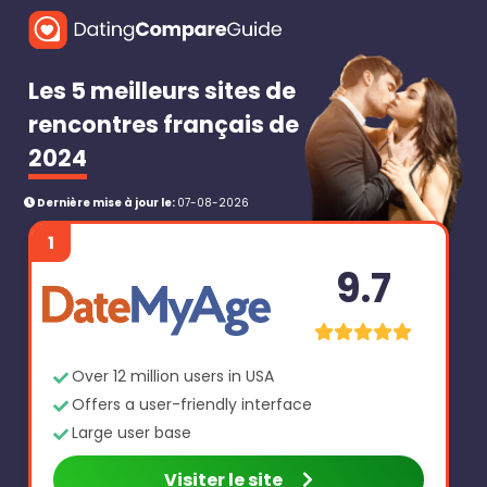
Les 5 meilleurs sites de
rencontres français de
2024
Dernière mise à jour le:
07-08-2026
1
9.7
Over 12 million users in USA
Offers a user-friendly interface
Large user base
Visiter le site