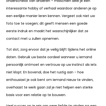
onderscheidt van anderen – misschien deel je een
interessante hobby of verhaal waardoor anderen je op
een eerlijke manier leren kennen. Vergeet ook niet uw
foto toe te voegen; dit geeft mensen een goede
eerste indruk en maakt het waarschijnlijker dat ze
contact met u zullen opnemen.
Tot slot, zorg ervoor dat je veilig blijft tijdens het online
daten. Gebruik uw beste oordeel wanneer u iemand
persoonlijk ontmoet en vertrouw op uw instinct als iets
niet klopt. En bovenal, doe het rustig aan – hoe
enthousiast je ook bent om iemand nieuw te vinden,
overhaast te werk gaan zal je niet helpen een sterke
basis voor een relatie op te bouwen.
Veel succes op je reis om weer liefde te vinden na een